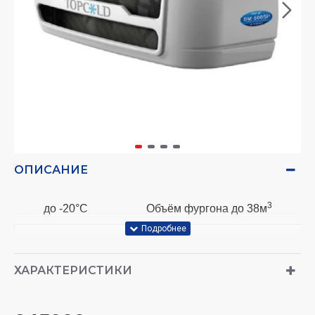
ОПИСАНИЕ
3
до -20°С
Объём фургона до 38м
Холодильная установка DM-500S предназначена для поддержания
стабильной температуры в изотермическом автофургоне.
ХАРАКТЕРИСТИКИ
Особенности