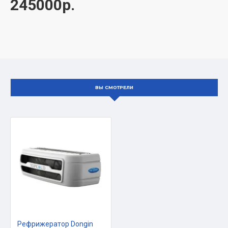
245000р.
система охлаждения разработана специально для среднетон
автофургонов;
конденсаторный блок устанавливается на передней стенке ав
в стандартном варианте установка имеет привод от двигателя
ВЫ СМОТРЕЛИ
автомобиля
дополнительно комплектуется блоком электродвигателя от се
220/380V
Холодопроизводительность
Температура,
Хладопроизводител
Хладагент
℃
Вт
Рефрижератор Dongin